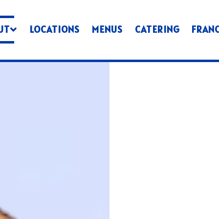
UT SUB-MENU
UT
LOCATIONS
MENUS
CATERING
FRAN
ing